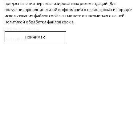
предоставления персонализированных рекомендаций. Для
Услуги
получения дополнительной информации о целях, сроках и порядке
использования файлов cookie вы можете ознакомиться с нашей
Каталог
Политикой обработки файлов cookie
.
Наши объекты
Принимаю
Контакты
Каталог
Покрытия толстослойные
Пропитка для бетонного пола
Материалы для промышленных полов
Услуги
Топпинговые полы
Полимерные полы
Армирование полов